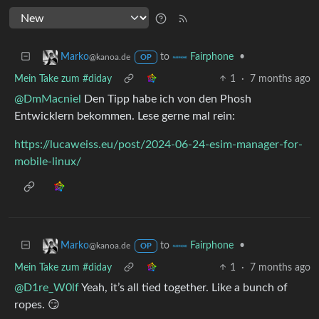
to
•
Marko
Fairphone
@kanoa.de
OP
Mein Take zum #diday
1
·
7 months ago
@DmMacniel
Den Tipp habe ich von den Phosh
Entwicklern bekommen. Lese gerne mal rein:
https://lucaweiss.eu/post/2024-06-24-esim-manager-for-
mobile-linux/
to
•
Marko
Fairphone
@kanoa.de
OP
Mein Take zum #diday
1
·
7 months ago
@D1re_W0lf
Yeah, it’s all tied together. Like a bunch of
ropes. 😏