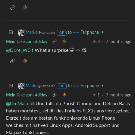
to
•
Marko
Fairphone
@kanoa.de
OP
Mein Take zum #diday
3
·
7 months ago
@D1re_W0lf
What a surprise 🤭 🪢 😋
to
•
Marko
Fairphone
@kanoa.de
OP
Mein Take zum #diday
1
·
7 months ago
@DmMacniel
Und falls du Phosh Gnome und Debian Basis
haben möchtest, sei dir das Furilabs FLX1s ans Herz gelegt.
Derzeit das am besten funktionierende Linux Phone
welches mit nativen Linux Apps, Android Support und
Flatpak funktioniert.