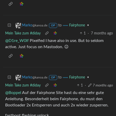
to
•
Marko
Fairphone
@kanoa.de
OP
Mein Take zum #diday
1
·
7 months ago
@D1re_W0lf
Pixelfed I have also in use. But to seldom
active. Just focus on Mastodon. 😉
to
•
Marko
Fairphone
@kanoa.de
OP
Mein Take zum #diday
1
·
7 months ago
@Boppel
Auf der Fairphone Site hast du eine sehr gute
Anleitung. Besonderheit beim Fairphone, du must den
Bootloader 2x Entsperren und auch 2x wieder zusperren.
fastboot flashing unlock