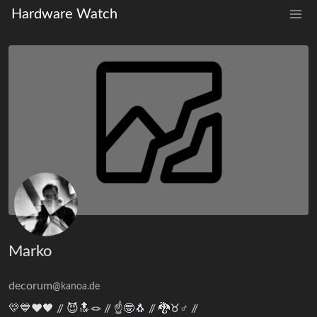
Hardware Watch
Marko
decorum
@kanoa.de
💛💙❤️🖤 // 😈🔝🪢 // ☝️🤓🐧 // 🐉♉♂️ //